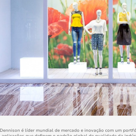
Dennison é líder mundial de mercado e inovação com um portfó
 aplicações que definem o padrão global de qualidade da indúst