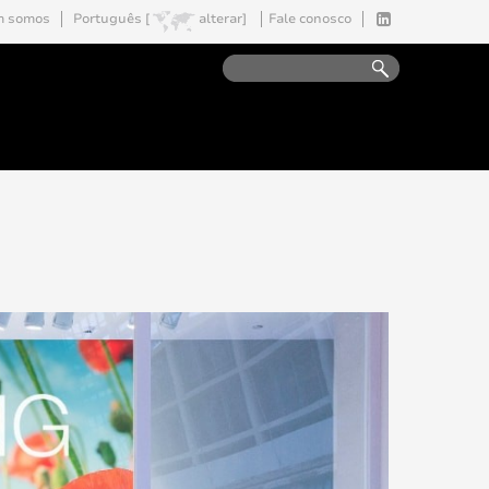
 somos
Português [
alterar]
Fale conosco