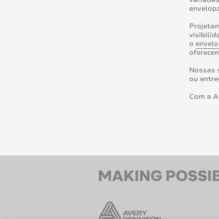
envelop
Projetam
visibili
o
envelo
oferece
Nossas s
ou entr
Com a Av