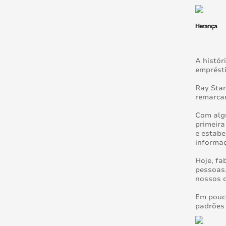
Herança
A histór
emprést
Ray Stan
remarcar
Com algu
primeira
e estab
informaç
Hoje, fa
pessoas.
nossos c
Em pouco
padrões 