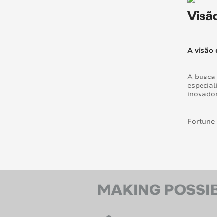
Visã
A visão 
A busca 
especial
inovador
Fortune 