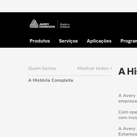
Produtos
Serviços
Aplicações
Progra
A H
Quem Somos
Mostrar todos +
A História Completa
Loading.
A Avery 
empresa 
Com oper
com insi
A Avery
Estamos 