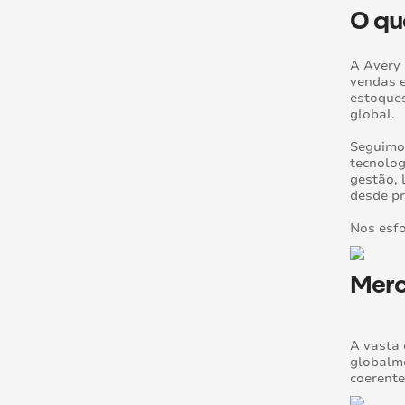
O qu
A Avery 
vendas e
estoques
global.
Seguimos
tecnolog
gestão, 
desde pr
Nos esfo
Merc
A vasta 
globalme
coerente