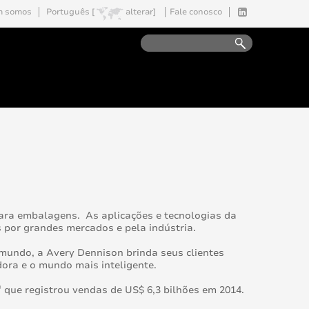
 somos
Português [
alterar]
Fale conosco
para embalagens. As aplicações e tecnologias da
por grandes mercados e pela indústria.
 mundo, a Avery Dennison brinda seus clientes
ora e o mundo mais inteligente.
®
que registrou vendas de US$ 6,3 bilhões em 2014.