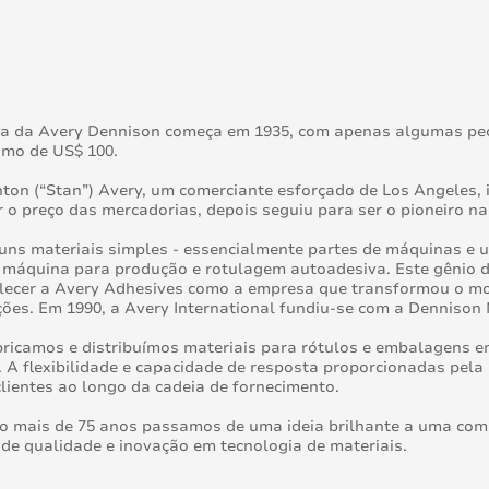
ia da Avery Dennison começa em 1935, com apenas algumas peça
imo de US$ 100.
ton (“Stan”) Avery, um comerciante esforçado de Los Angeles, 
 o preço das mercadorias, depois seguiu para ser o pioneiro na
ns materiais simples - essencialmente partes de máquinas e um
 máquina para produção e rotulagem autoadesiva. Este gênio d
elecer a Avery Adhesives como a empresa que transformou o 
ões. Em 1990, a Avery International fundiu-se com a Dennison
bricamos e distribuímos materiais para rótulos e embalagens 
 A flexibilidade e capacidade de resposta proporcionadas pel
lientes ao longo da cadeia de fornecimento.
 mais de 75 anos passamos de uma ideia brilhante a uma comp
de qualidade e inovação em tecnologia de materiais.