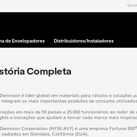
Quem
ma de Envelopadores
Distribuidores/Instaladores
istória Completa
..
Dennison é líder global em materiais para rótulos e soluções 
integram os mais importantes produtos de consumo utilizados 
ações em mais de 50 países e 25.000 funcionários ao redor do
ghts e inovações que ajudam a tornar cada marca mais inspirad
 Dennison Corporation (NYSE:AVY) é uma empresa Fortune 500
sediados em Glendale, Califórnia (EUA).