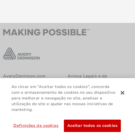
AveryDennison.com
Avisos Legais e de
Privacidade
Ao clicar em "Aceitar todos os cookies", concorda
Política de Cookies
Declaração GDPR
com o armazenamento de cookies no seu dispositivo
para melhorar a navegação no site, analisar a
Relatório Lei 14.611
utilização do site e ajudar nas nossas iniciativas de
marketing.
Compartilhar
Definições de cookies
Aceitar todos os cookies
©2026 Avery Dennison Corporation. Todos os direitos reservados.