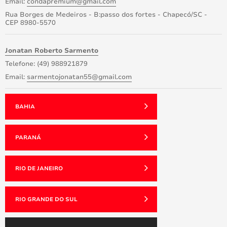
Email:
condapremium@gmail.com
Rua Borges de Medeiros - B:passo dos fortes - Chapecó/SC -
CEP 8980-5570
Jonatan Roberto Sarmento
Telefone: (49) 988921879
Email:
sarmentojonatan55@gmail.com
BAHIA
PARANÁ
RIO DE JANEIRO
RIO GRANDE DO SUL