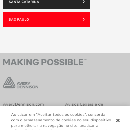
SANTA CATARINA
SÃO PAULO
AveryDennison.com
Avisos Legais e de
Privacidade
Ao clicar em "Aceitar todos os cookies", concorda
Política de Cookies
Declaração GDPR
com o armazenamento de cookies no seu dispositivo
para melhorar a navegação no site, analisar a
Relatório Lei 14.611